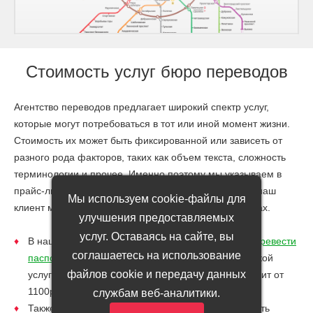
Стоимость услуг бюро переводов
Агентство переводов предлагает широкий спектр услуг,
которые могут потребоваться в тот или иной момент жизни.
Стоимость их может быть фиксированной или зависеть от
разного рода факторов, таких как объем текста, сложность
терминологии и прочее. Именно поэтому мы указываем в
прайс-листе общестандартные цены, чтобы каждый наш
Мы используем cookie-файлы для
клиент мог сориентироваться в предстоящих расходах.
улучшения предоставляемых
услуг. Оставаясь на сайте, вы
В нашем бюро переводов Вы можете недорого
перевести
соглашаетесь на использование
паспорт
гражданина любой страны. Стоимость такой
файлов cookie и передачу данных
услуги вместе с нотариальным заверением составит от
1100р.
службам веб-аналитики.
Также в нашем бюро переводов можно осуществить