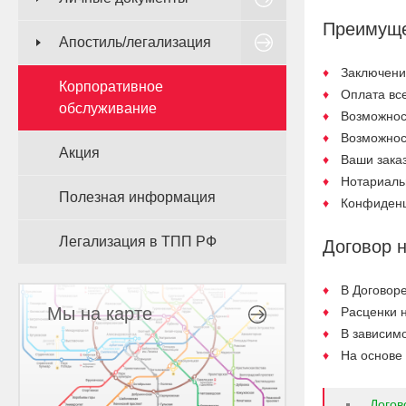
Преимущ
Апостиль/легализация
Заключени
Корпоративное
Оплата все
обслуживание
Возможнос
Возможнос
Акция
Ваши зака
Нотариаль
Полезная информация
Конфиденц
Легализация в ТПП РФ
Договор 
В Договор
Мы на карте
Расценки 
В зависим
На основе
Догов