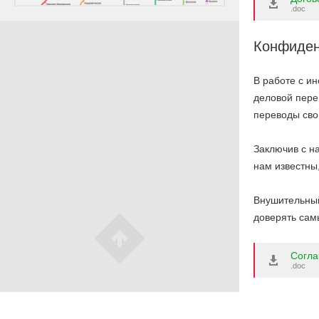
.doc
Конфиден
В работе с и
деловой пере
переводы сво
Заключив с н
нам известны
Внушительный
доверять са
Согла
.doc