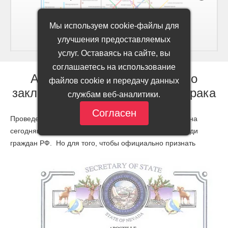
Мы используем cookie-файлы для
улучшения предоставляемых
услуг. Оставаясь на сайте, вы
соглашаетесь на использование
Апостиль на свидетельство о
файлов cookie и передачу данных
заключении или расторжении брака
службам веб-аналитики.
Согласен
Проведение церемонии бракосочетания заграницей на
сегодняшний день - довольно популярная услуга среди
граждан РФ.
Но для того, чтобы официально признать