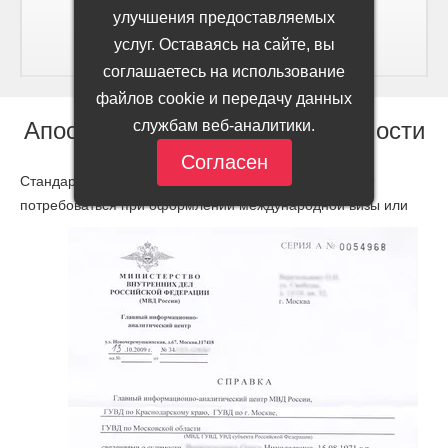
улучшения предоставляемых
услуг. Оставаясь на сайте, вы
соглашаетесь на использование
файлов cookie и передачу данных
службам веб-аналитики.
Апостиль на справку о несудимости
Согласен
Стандартная справка об отсутствии судимости может
потребоваться при оформлении международной визы
или