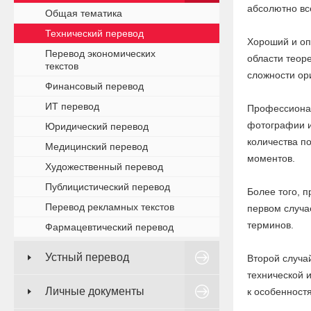
абсолютно вс
Общая тематика
Технический перевод
Хороший и оп
Перевод экономических
области теоре
текстов
сложности ор
Финансовый перевод
ИТ перевод
Профессионал
фотографии и 
Юридический перевод
количества п
Медицинский перевод
моментов.
Художественный перевод
Публицистический перевод
Более того, 
Перевод рекламных текстов
первом случа
терминов.
Фармацевтический перевод
Устный перевод
Второй случа
технической 
Личные документы
к особенност