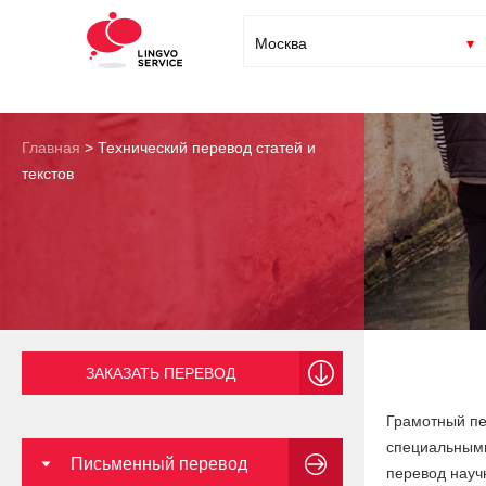
Москва
Главная
>
Технический перевод статей и
текстов
ЗАКАЗАТЬ ПЕРЕВОД
Грамотный пе
специальными
Письменный перевод
перевод научн