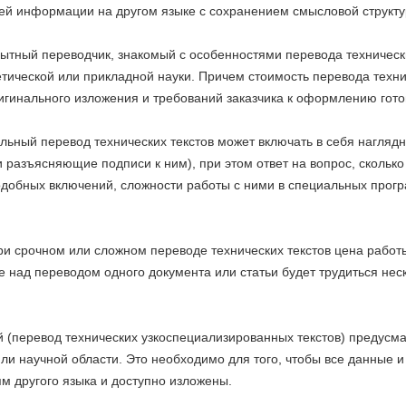
ей информации на другом языке с сохранением смысловой структу
ытный переводчик, знакомый с особенностями перевода технических
тической или прикладной науки. Причем стоимость перевода техниче
игинального изложения и требований заказчика к оформлению гото
ьный перевод технических текстов может включать в себя наглядн
разъясняющие подписи к ним), при этом ответ на вопрос, сколько с
одобных включений, сложности работы с ними в специальных прогр
при срочном или сложном переводе технических текстов цена работ
е над переводом одного документа или статьи будет трудиться нес
й (перевод технических узкоспециализированных текстов) предусма
или научной области. Это необходимо для того, чтобы все данные
ям другого языка и доступно изложены.