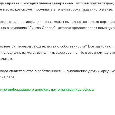
ода
справка с нотариальным заверением
, которая подтверждает,
е место, где сможет проживать в течении срока, указанного в визе.
етельства о регистрации права может выполняться только серти
нно в компанию "Лингво Сервис", которая предоставляет помощь 
полняется перевод свидетельства о собственности? Все зависит от
и специалисты могут выполнить заказ срочно. Но в этом случае ст
азчиком.
вода свидетельства о собственности и выполнение других юридичес
 на себя.
ную информацию о цене смотрите на странице офиса