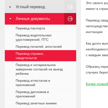
Это своего р
Устный перевод
имеет в стран
Личные документы
Перевод свид
непосредстве
Перевод паспорта
инстанции.
Перевод водительских
удостоверений, ПТС
Как долго вы
Перевод печатей, апостилей
необходимост
Перевод справок,
с каждым зак
свидетельств
Перевод и нотариальное
Образец пере
заверение согласий на выезд
случаях берет
ребенка
Перевод аттестатов и
Более подроб
приложений
Перевод дипломов и
приложений
Перевод зачетных книжек